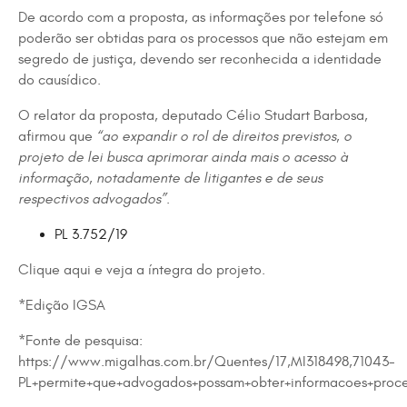
De acordo com a proposta, as informações por telefone só
poderão ser obtidas para os processos que não estejam em
segredo de justiça, devendo ser reconhecida a identidade
do causídico.
O relator da proposta, deputado Célio Studart Barbosa,
afirmou que
“ao expandir o rol de direitos previstos, o
projeto de lei busca aprimorar ainda mais o acesso à
informação, notadamente de litigantes e de seus
respectivos advogados”
.
PL
3.752/19
Clique aqui e veja a íntegra do
projeto
.
*Edição IGSA
*Fonte de pesquisa:
https://www.migalhas.com.br/Quentes/17,MI318498,71043-
PL+permite+que+advogados+possam+obter+informacoes+proce