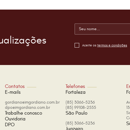
ualizações
Aceite os
termos e condições
Contatos
Telefones
E
E-mails
Fortaleza
F
gordiano@imgordiano.com.br
(85) 3066-5236
A
dpo@imgordiano.com.br
(85) 99108-2555
13
Trabalhe conosco
São Paulo
S
C
Ouvidoria
(85) 3066-5236
S
DPO
Juazeiro