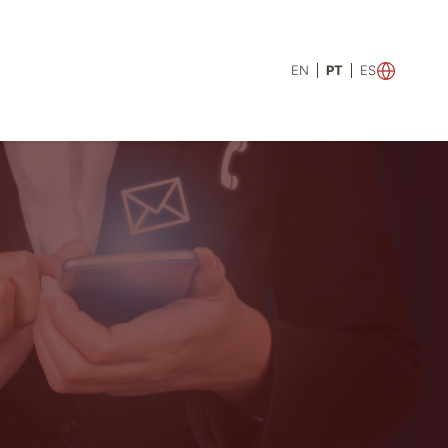
EN
PT
ES