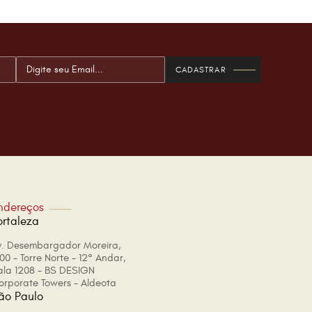
ndereços
ortaleza
v. Desembargador Moreira,
00 - Torre Norte - 12° Andar,
ala 1208 - BS DESIGN
orporate Towers - Aldeota
ão Paulo