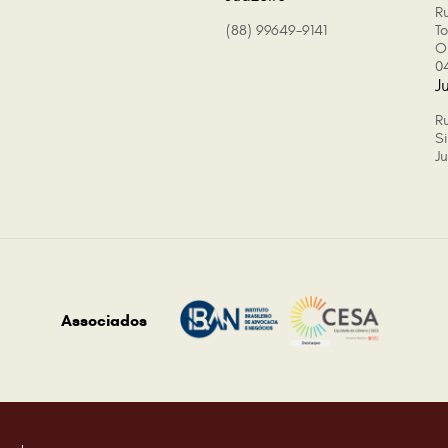
Ru
(88) 99649-9141
T
O
0
J
R
Si
J
Associados