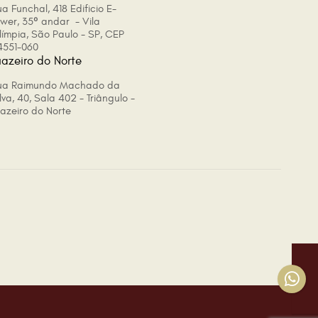
a Funchal, 418 Edificio E-
ower, 35º andar - Vila
límpia, São Paulo - SP, CEP
4551-060
uazeiro do Norte
ua Raimundo Machado da
lva, 40, Sala 402 - Triângulo -
uazeiro do Norte