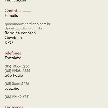
Publicações
Contatos
E-mails
gordiano@imgordiano.com.br
dpo@imgordiano.com.br
Trabalhe conosco
Ouvidoria
DPO
Telefones
Fortaleza
(85) 3066-5236
(85) 99108-2555
São Paulo
(85) 3066-5236
Juazeiro
(88) 99649-9141
Endereços