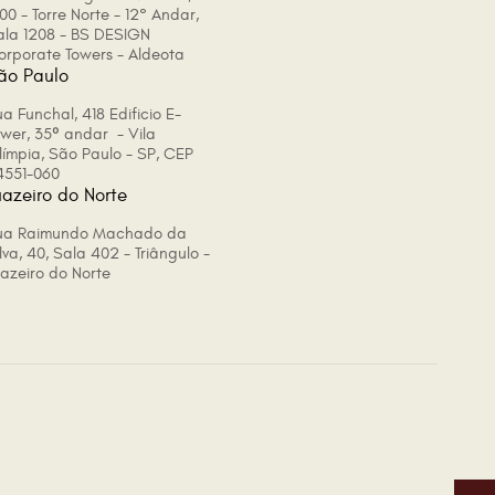
00 - Torre Norte - 12° Andar,
ala 1208 - BS DESIGN
orporate Towers - Aldeota
ão Paulo
a Funchal, 418 Edificio E-
ower, 35º andar - Vila
límpia, São Paulo - SP, CEP
4551-060
uazeiro do Norte
ua Raimundo Machado da
lva, 40, Sala 402 - Triângulo -
uazeiro do Norte