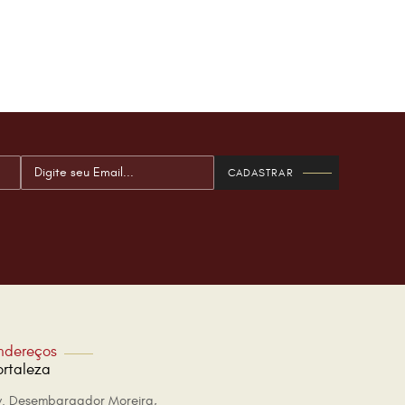
ndereços
ortaleza
v. Desembargador Moreira,