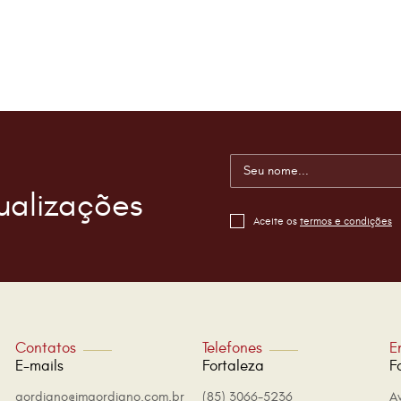
ualizações
Aceite os
termos e condições
Contatos
Telefones
E
E-mails
Fortaleza
F
gordiano@imgordiano.com.br
(85) 3066-5236
A