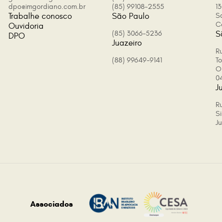
dpo@imgordiano.com.br
(85) 99108-2555
13
Trabalhe conosco
São Paulo
S
C
Ouvidoria
(85) 3066-5236
S
DPO
Juazeiro
Ru
(88) 99649-9141
T
O
0
J
R
Si
J
Associados