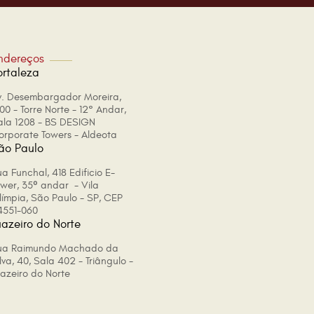
ndereços
ortaleza
v. Desembargador Moreira,
00 - Torre Norte - 12° Andar,
ala 1208 - BS DESIGN
orporate Towers - Aldeota
ão Paulo
a Funchal, 418 Edificio E-
ower, 35º andar - Vila
límpia, São Paulo - SP, CEP
4551-060
uazeiro do Norte
ua Raimundo Machado da
lva, 40, Sala 402 - Triângulo -
uazeiro do Norte