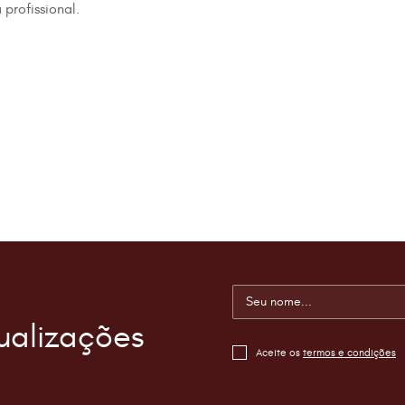
profissional.
ualizações
Aceite os
termos e condições