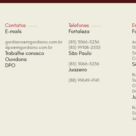
Contatos
Telefones
E
E-mails
Fortaleza
F
gordiano@imgordiano.com.br
(85) 3066-5236
A
dpo@imgordiano.com.br
(85) 99108-2555
13
Trabalhe conosco
São Paulo
S
C
Ouvidoria
(85) 3066-5236
S
DPO
Juazeiro
Ru
(88) 99649-9141
T
O
0
J
R
Si
J