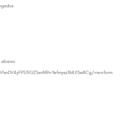
vogados
k abaixo:
fVlsnDV4yFP531GZSxnNRtvYefmysz764J1SeBCg/viewform