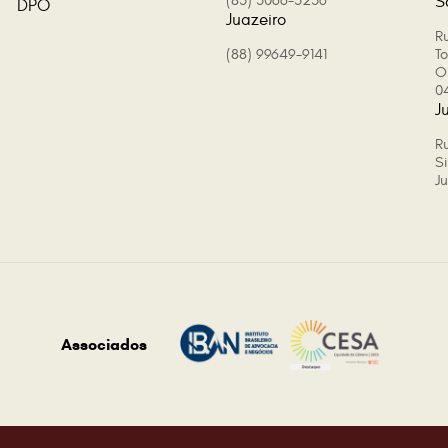
(85) 3066-5236
S
DPO
Juazeiro
Ru
(88) 99649-9141
T
O
0
J
R
Si
J
Associados