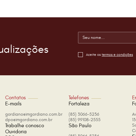
ualizações
Aceite os
termos e condições
Contatos
Telefones
E
E-mails
Fortaleza
F
gordiano@imgordiano.com.br
(85) 3066-5236
A
dpo@imgordiano.com.br
(85) 99108-2555
13
Trabalhe conosco
São Paulo
S
C
Ouvidoria