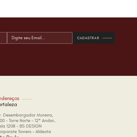
ndereços
ortaleza
v. Desembargador Moreira,
00 - Torre Norte - 12° Andar,
ala 1208 - BS DESIGN
orporate Towers - Aldeota