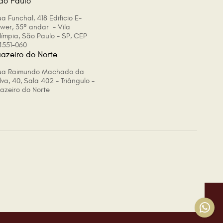
ão Paulo
a Funchal, 418 Edificio E-
ower, 35º andar - Vila
límpia, São Paulo - SP, CEP
4551-060
uazeiro do Norte
ua Raimundo Machado da
lva, 40, Sala 402 - Triângulo -
uazeiro do Norte