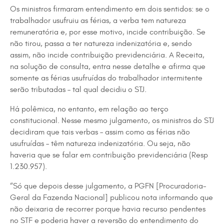
Os ministros firmaram entendimento em dois sentidos: se o
trabalhador usufruiu as férias, a verba tem natureza
remuneratória e, por esse motivo, incide contribuição. Se
não tirou, passa a ter natureza indenizatória e, sendo
assim, não incide contribuição previdenciária. A Receita,
na solução de consulta, entra nesse detalhe e afirma que
somente as férias usufruídas do trabalhador intermitente
serão tributadas – tal qual decidiu o STJ.
Há polêmica, no entanto, em relação ao terço
constitucional. Nesse mesmo julgamento, os ministros do STJ
decidiram que tais verbas – assim como as férias não
usufruídas – têm natureza indenizatória. Ou seja, não
haveria que se falar em contribuição previdenciária (Resp
1.230.957).
“Só que depois desse julgamento, a PGFN [Procuradoria-
Geral da Fazenda Nacional] publicou nota informando que
não deixaria de recorrer porque havia recurso pendentes
no STF e poderia haver a reversão do entendimento do