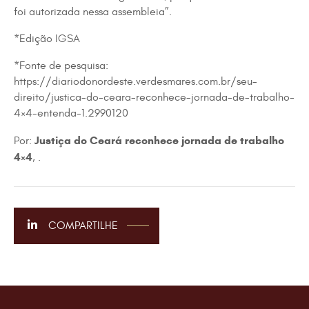
foi autorizada nessa assembleia”.
*Edição IGSA
*Fonte de pesquisa:
https://diariodonordeste.verdesmares.com.br/seu-
direito/justica-do-ceara-reconhece-jornada-de-trabalho-
4×4-entenda-1.2990120
Justiça do Ceará reconhece jornada de trabalho
Por:
4×4
, .
COMPARTILHE