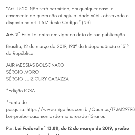
“Art. 1.520. Não será permitido, em qualquer caso, o
casamento de quem não atingiu a idade núbil, observado o
disposto no art. 1.517 deste Código.” (NR)
Art. 2º
Esta Lei entra em vigor na data de sua publicação.
Brasília, 12 de março de 2019; 198º da Independência e 131º
da República.
JAIR MESSIAS BOLSONARO
SÉRGIO MORO
SÉRGIO LUIZ CURY CARAZZA
*Edição IGSA
*Fonte de
pesquisa: https://www.migalhas.com.br/Quentes/17,MI29798
Lei+proibe+casamento+de+menores+de+16+anos
Lei Federal nº 13.811, de 12 de março de 2019, proíbe
Por: