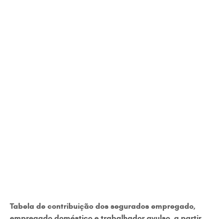
Tabela de contribuição dos segurados empregado,
empregado doméstico e trabalhador avulso, a partir