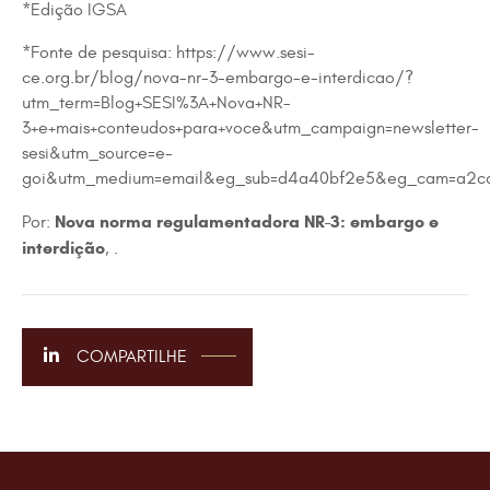
*Edição IGSA
*Fonte de pesquisa: https://www.sesi-
ce.org.br/blog/nova-nr-3-embargo-e-interdicao/?
utm_term=Blog+SESI%3A+Nova+NR-
3+e+mais+conteudos+para+voce&utm_campaign=newsletter-
sesi&utm_source=e-
goi&utm_medium=email&eg_sub=d4a40bf2e5&eg_cam=a2cdb
Nova norma regulamentadora NR-3: embargo e
Por:
interdição
, .
COMPARTILHE