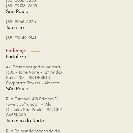
(85) 3066-5236
(85) 99108-2555
São Paulo
(85) 3066-5236
Juazeiro
(88) 99649-9141
Endereços
Fortaleza
Av. Desembargador Moreira,
1300 - Torre Norte - 12° Andar,
Sala 1208 - BS DESIGN
Corporate Towers - Aldeota
São Paulo
Rua Funchal, 418 Edificio E-
Tower, 35º andar - Vila
Olímpia, São Paulo - SP, CEP
04551-060
Juazeiro do Norte
Rua Raimundo Machado da