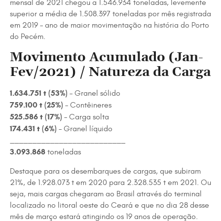
mensal de 2021 chegou a 1.546.934 toneladas, levemente
superior a média de 1.508.397 toneladas por mês registrada
em 2019 – ano de maior movimentação na história do Porto
do Pecém.
Movimento Acumulado (Jan-
Fev/2021) / Natureza da Carga
1.634.751 t (53%)
– Granel sólido
759.100 t (25%)
– Contêineres
525.586 t (17%)
– Carga solta
174.431 t (6%)
– Granel líquido
__________________________
3.093.868
toneladas
Destaque para os desembarques de cargas, que subiram
21%, de 1.928.073 t em 2020 para 2.328.535 t em 2021. Ou
seja, mais cargas chegaram ao Brasil através do terminal
localizado no litoral oeste do Ceará e que no dia 28 desse
mês de março estará atingindo os 19 anos de operação.