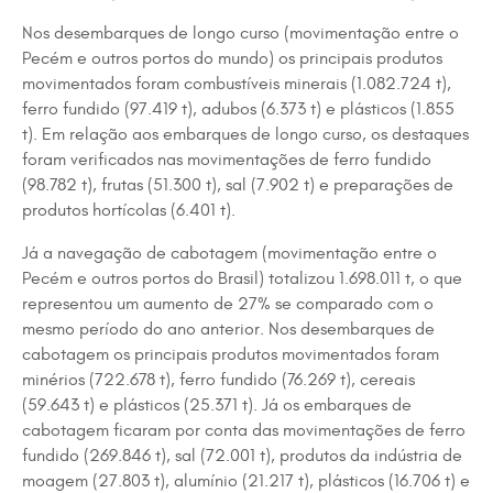
Nos desembarques de longo curso (movimentação entre o
Pecém e outros portos do mundo) os principais produtos
movimentados foram combustíveis minerais (1.082.724 t),
ferro fundido (97.419 t), adubos (6.373 t) e plásticos (1.855
t). Em relação aos embarques de longo curso, os destaques
foram verificados nas movimentações de ferro fundido
(98.782 t), frutas (51.300 t), sal (7.902 t) e preparações de
produtos hortícolas (6.401 t).
Já a navegação de cabotagem (movimentação entre o
Pecém e outros portos do Brasil) totalizou 1.698.011 t, o que
representou um aumento de 27% se comparado com o
mesmo período do ano anterior. Nos desembarques de
cabotagem os principais produtos movimentados foram
minérios (722.678 t), ferro fundido (76.269 t), cereais
(59.643 t) e plásticos (25.371 t). Já os embarques de
cabotagem ficaram por conta das movimentações de ferro
fundido (269.846 t), sal (72.001 t), produtos da indústria de
moagem (27.803 t), alumínio (21.217 t), plásticos (16.706 t) e