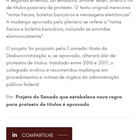
A segunda emenda, da senadora Simone Tebet, altera o rol
de títulos passíveis de protesto. O texto original menciona
“notas fiscais, boletos bancários e mensagens eletrônicas”.
A mudança aprovada pelo plenário se refere a “notas
fiscais e boletos bancários, incluindo as emitidas
eletronicamente”.
O projeto foi proposto pela Comissão Mista da
Desburocratização e, se aprovado, alterará a
lei de
protestos de títulos
. Instalado entre 2016 e 2017, o
colegiado avaliou e recomendou mudanças em
procedimentos e rotinas de órgãos da administração
pública federal.
Projeto do Senado que estabelece nova regra
Por:
para protesto de títulos é aprovado
, .
COMPARTILHE