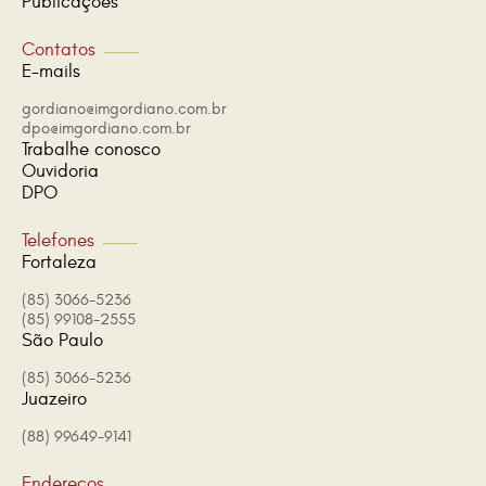
Publicações
Contatos
E-mails
gordiano@imgordiano.com.br
dpo@imgordiano.com.br
Trabalhe conosco
Ouvidoria
DPO
Telefones
Fortaleza
(85) 3066-5236
(85) 99108-2555
São Paulo
(85) 3066-5236
Juazeiro
(88) 99649-9141
Endereços