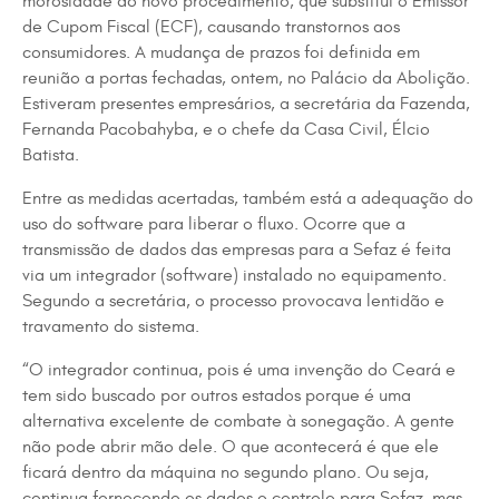
morosidade do novo procedimento, que substitui o Emissor
de Cupom Fiscal (ECF), causando transtornos aos
consumidores. A mudança de prazos foi definida em
reunião a portas fechadas, ontem, no Palácio da Abolição.
Estiveram presentes empresários, a secretária da Fazenda,
Fernanda Pacobahyba, e o chefe da Casa Civil, Élcio
Batista.
Entre as medidas acertadas, também está a adequação do
uso do software para liberar o fluxo. Ocorre que a
transmissão de dados das empresas para a Sefaz é feita
via um integrador (software) instalado no equipamento.
Segundo a secretária, o processo provocava lentidão e
travamento do sistema.
“O integrador continua, pois é uma invenção do Ceará e
tem sido buscado por outros estados porque é uma
alternativa excelente de combate à sonegação. A gente
não pode abrir mão dele. O que acontecerá é que ele
ficará dentro da máquina no segundo plano. Ou seja,
continua fornecendo os dados e controle para Sefaz, mas