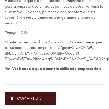
É necessário que a sustentabilidade empresarial funcione
para a empresa que utiliza as políticas de desenvolvimento
sustentável. As ações, políticas e decisões têm que ser
sustentáveis para a empresa, isso garantirá o futuro do
negócio.
*Edição IGSA
*Fonte de pesquisa: https://cebds.org/voce-sabe-o-que-
e-sustentabilidade-empresarial/?gclid=CjwKCAiAt9z-
BRBCEiwA_bWv-O-hCYod10IPfjBPwM6oSH8-
F2syxwiPx5TDzw2Iz6Y4rnq5ADXKWBoC1koQAvD_BwE#.X9qg
Você sabe o que é sustentabilidade empresarial?
Por:
,
.
COMPARTILHE