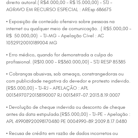
direito autoral.( R$4.000,00 – R$ 15.000,00) – STJ –
AGRAVO EM RECURSO ESPECIAL : AREsp 686675
• Exposição de conteúdo ofensivo sobre pessoas na
internet ou qualquer meio de comunicação. .( R$5.000,00 –
R$ 50.000,00) – TJ-MG – Apelação Cível : AC
10329120010189004 MG
• Erro médico, quando for demonstrada a culpa do
profissional. (R$10.000 – R$360.000,00) – STJ RESP 85385
• Cobranças abusivas, sob ameaça, constrangedoras ou
com publicidade negativa do devedor e protesto indevido.
(R$5.000,00) – TJ-RJ – APELAÇÃO : APL
00134970720138190007 RJ 0013497-07.2013.8.19.0007
• Devolução de cheque indevida ou desconto de cheque
antes da data estipulada.(R$5.000,00) – TJ-PE – Apelação :
APL 49908920098170480 PE 0004990-89.2009.8.17.0480
• Recusa de crédito em razão de dados incorretos ou