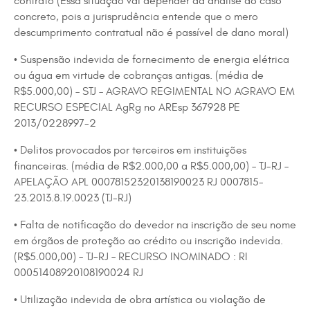
contrato (Essa situação vai depender da análise do caso
concreto, pois a jurisprudência entende que o mero
descumprimento contratual não é passível de dano moral)
• Suspensão indevida de fornecimento de energia elétrica
ou água em virtude de cobranças antigas. (média de
R$5.000,00) – STJ – AGRAVO REGIMENTAL NO AGRAVO EM
RECURSO ESPECIAL AgRg no AREsp 367928 PE
2013/0228997-2
• Delitos provocados por terceiros em instituições
financeiras. (média de R$2.000,00 a R$5.000,00) – TJ-RJ –
APELAÇÃO APL 00078152320138190023 RJ 0007815-
23.2013.8.19.0023 (TJ-RJ)
• Falta de notificação do devedor na inscrição de seu nome
em órgãos de proteção ao crédito ou inscrição indevida.
(R$5.000,00) – TJ-RJ – RECURSO INOMINADO : RI
00051408920108190024 RJ
• Utilização indevida de obra artística ou violação de