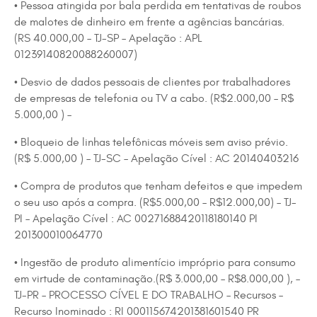
• Pessoa atingida por bala perdida em tentativas de roubos
de malotes de dinheiro em frente a agências bancárias.
(RS 40.000,00 – TJ-SP – Apelação : APL
01239140820088260007)
• Desvio de dados pessoais de clientes por trabalhadores
de empresas de telefonia ou TV a cabo. (R$2.000,00 – R$
5.000,00 ) –
• Bloqueio de linhas telefônicas móveis sem aviso prévio.
(R$ 5.000,00 ) – TJ-SC – Apelação Cível : AC 20140403216
• Compra de produtos que tenham defeitos e que impedem
o seu uso após a compra. (R$5.000,00 – R$12.000,00) – TJ-
PI – Apelação Cível : AC 00271688420118180140 PI
201300010064770
• Ingestão de produto alimentício impróprio para consumo
em virtude de contaminação.(R$ 3.000,00 – R$8.000,00 ), –
TJ-PR – PROCESSO CÍVEL E DO TRABALHO – Recursos –
Recurso Inominado : RI 000115674201381601540 PR