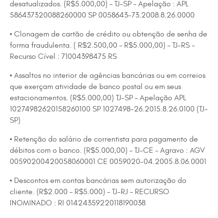
desatualizados. (R$5.000,00) – TJ-SP – Apelação : APL
586437320088260000 SP 0058643-73.2008.8.26.0000
• Clonagem de cartão de crédito ou obtenção de senha de
forma fraudulenta. ( R$2.500,00 – R$5.000,00) – TJ-RS –
Recurso Cível : 71004398475 RS
• Assaltos no interior de agências bancárias ou em correios
que exerçam atividade de banco postal ou em seus
estacionamentos. (R$5.000,00) TJ-SP – Apelação APL
10274982620158260100 SP 1027498-26.2015.8.26.0100 (TJ-
SP)
• Retenção do salário de correntista para pagamento de
débitos com o banco. (R$5.000,00) – TJ-CE – Agravo : AGV
00590200420058060001 CE 0059020-04.2005.8.06.0001
• Descontos em contas bancárias sem autorização do
cliente. (R$2.000 – R$5.000) – TJ-RJ – RECURSO
INOMINADO : RI 01424359220118190038