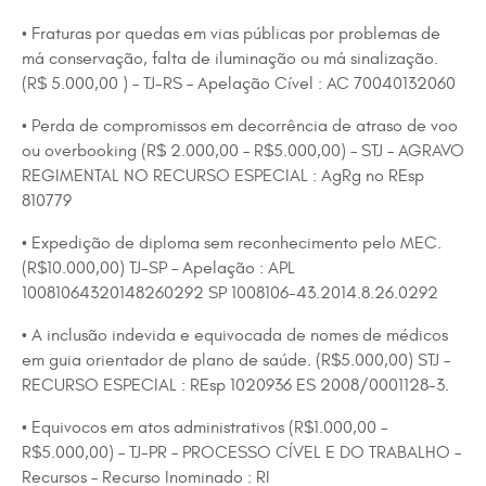
• Fraturas por quedas em vias públicas por problemas de
má conservação, falta de iluminação ou má sinalização.
(R$ 5.000,00 ) – TJ-RS – Apelação Cível : AC 70040132060
• Perda de compromissos em decorrência de atraso de voo
ou overbooking (R$ 2.000,00 – R$5.000,00) – STJ – AGRAVO
REGIMENTAL NO RECURSO ESPECIAL : AgRg no REsp
810779
• Expedição de diploma sem reconhecimento pelo MEC.
(R$10.000,00) TJ-SP – Apelação : APL
10081064320148260292 SP 1008106-43.2014.8.26.0292
• A inclusão indevida e equivocada de nomes de médicos
em guia orientador de plano de saúde. (R$5.000,00) STJ –
RECURSO ESPECIAL : REsp 1020936 ES 2008/0001128-3.
• Equivocos em atos administrativos (R$1.000,00 –
R$5.000,00) – TJ-PR – PROCESSO CÍVEL E DO TRABALHO –
Recursos – Recurso Inominado : RI