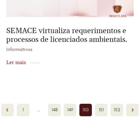
SEMACE virtualiza requerimentos e
processos de licenciados ambientais.
Informativos
Ler mais
1
…
148
149
150
151
152