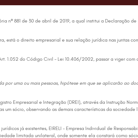
a nº 881 de 30 de abril de 2019, a qual institui a Declaração de
a, está o direito empresarial e sua relação jurídica nas juntas c
rt. 1.052 do Código Civil – Lei 10.406/2002, passar a viger com 
ída por uma ou mais pessoas, hipótese em que se aplicarão ao doc
stro Empresarial e Integração (DREI), através da Instrução Norm
as um sócio, observando as demais características da sociedade 
jurídicos já existentes, EIRELI – Empresa Individual de Responsabi
iedade limitada unilateral, onde somente ela constará como sóci