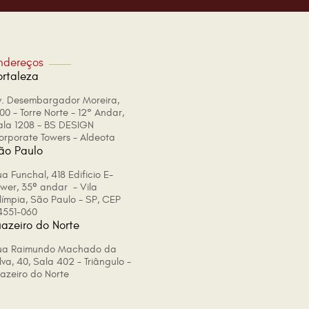
ndereços
ortaleza
v. Desembargador Moreira,
00 - Torre Norte - 12° Andar,
ala 1208 - BS DESIGN
orporate Towers - Aldeota
ão Paulo
a Funchal, 418 Edificio E-
ower, 35º andar - Vila
límpia, São Paulo - SP, CEP
4551-060
uazeiro do Norte
ua Raimundo Machado da
lva, 40, Sala 402 - Triângulo -
uazeiro do Norte